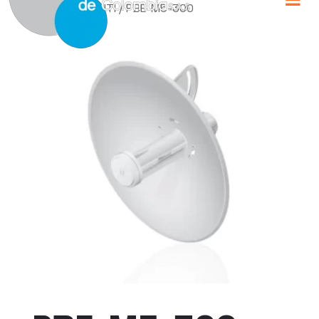
Home
/
UBIQUITI
/ PBE-M5-300