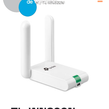
Home
/
TP-LINK
/ TL-WN822N