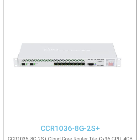
CCR1036-8G-2S+
CCR1036-8G-2S+ Cloud Core Router Tile-Gx36 CPU, 4GB