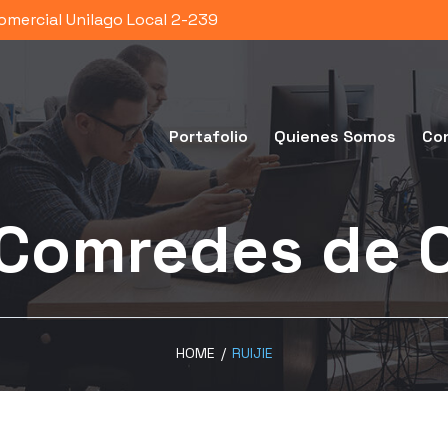
omercial Unilago Local 2-239
Portafolio
Quienes Somos
Co
- Comredes de 
HOME
/
RUIJIE